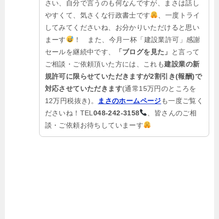
さい、自分で言うのも何なんですが、まさは話し
やすくて、気さくな行政書士です
、一度トライ
してみてくださいね、お分かりいただけると思い
まーす
！ また、今月一杯「建設業許可」感謝
セールを継続中です、
「ブログを見た」
と言って
ご相談・ご依頼頂いた方には、これも
建設業の新
規許可に限らせていただきますが2割引き(報酬)で
対応させていただきます
(通常15万円のところを
12万円税抜き)。
まさのホームページ
も一度ご覧く
ださいね！TEL
048-242-3158
、皆さんのご相
談・ご依頼お待ちしていまーす