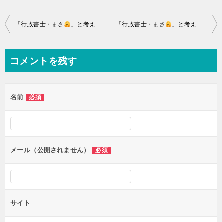
投
「行政書士・まさ
」と考える「建設業許可⑲内装仕上工事と機械器具設置工事！」
「行政書士・まさ
」と考える「建設業許可㉑造園工事とさく井工事！」
稿
ナ
コメントを残す
ビ
ゲ
名前
必須
ー
シ
ョ
ン
メール（公開されません）
必須
サイト