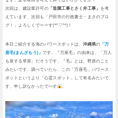
次回は、建設業許可の
「造園工事とさく井工事」
を考
えています、次回も「戸田市の行政書士・まさのブロ
グ！」よろしくでーーす(*^▽^*)！
本日ご紹介する海のパワースポットは、
沖縄県
の
「万
座毛(まんざもう)」
です、『万座毛』の由来は、「万人
も座する草原」だそうです、『毛』とは、野原のこと
みたいです、調べていたら、この「万座毛」パワース
ポットというより「心霊スポット」して有名みたいで
す、申し訳なかったでーす
。