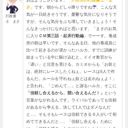
さ」
です、朝からどしゃ降りですね
、こんな天
気が一日続きそうです、憂鬱な気分になりそうで
行政書
すが、そんな気分をぶち壊していきましょう！そ
士 まさ
んなきっかけになればと思います、「まさのお気
に入り
ＣＭ第三話・起床行動編
」でーーす。養成
所の朝は早いです、そんなある日、他の養成員に
比べて起きるのが遅かったハルカ、すでに訓練が
始まっている中に駆け込むと、イイオ教官から
「遅い」と注意を受ける、カミオからも「お前と
は、絶対にレースしたくねぇ、レースは6人で作
るんだ。ルールを守れねぇ奴とは走れねぇよ！」
と言われ、「ごめんて…」と謝るハルカ、そこに
「信頼し合えるから、競い合えるんだ！」
という
言葉がながれるんです。ライバルであっても信頼
があるから争える、決して1人ではダメなんだ
と…、そもそもレースは信頼できる６人がいて初
めてできるんだと…、「信頼し合える」ために