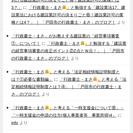
3？」
に
「行政書士・まさ
」と勉強する「建設業法17、建
設業法における建設業許可の決まりごと⑮！建設業許可の業
種とは4？」 ｜ 「戸田市の行政書士・まさ」のブログ！
より
「行政書士・まさ」がお教えする建設業の「経営事項審査
①」について！
に
「行政書士・まさ
」と勉強する「建設業
の経営事項審査の改正ポイント②Z点とＷ点！」 ｜ 「戸田市
の行政書士・まさ」のブログ！
より
「行政書士・まさ
」と考える「法定相続情報証明制度と
は？①必要な書類編」
に
「行政書士・まさ
」と考える「法
定相続情報証明制度とは？④」 ｜ 「戸田市の行政書士・ま
さ」のブログ！
より
「行政書士・まさ
」と考える「一時支援金について⑧」・
「一時支援金の申請の仕方(個人事業者等 事業所得)4」
に
info
より