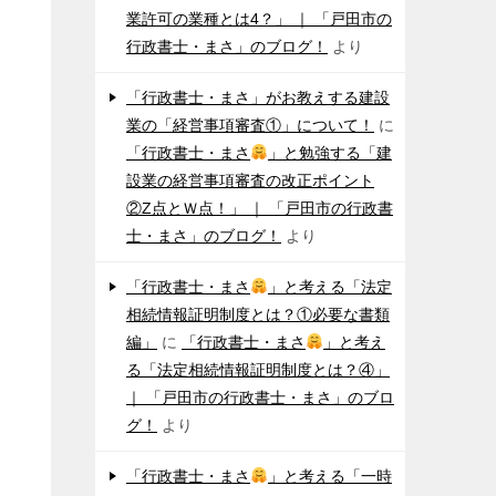
業許可の業種とは4？」 ｜ 「戸田市の
行政書士・まさ」のブログ！
より
「行政書士・まさ」がお教えする建設
業の「経営事項審査①」について！
に
「行政書士・まさ
」と勉強する「建
設業の経営事項審査の改正ポイント
②Z点とＷ点！」 ｜ 「戸田市の行政書
士・まさ」のブログ！
より
「行政書士・まさ
」と考える「法定
相続情報証明制度とは？①必要な書類
編」
に
「行政書士・まさ
」と考え
る「法定相続情報証明制度とは？④」
｜ 「戸田市の行政書士・まさ」のブロ
グ！
より
「行政書士・まさ
」と考える「一時