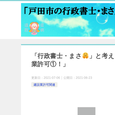
「行政書士・まさ
」と考え
業許可①！」
更新日：
2021-07-06
公開日：
2021-06-23
建設業許可関連