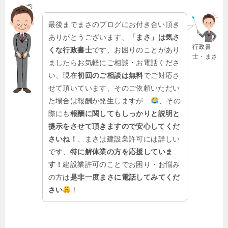
最後までまさのブログにお付き合い頂き
ありがとうございます、
「まさ」は気さ
行政書
くな行政書士
です、お困りのことがあり
士・まさ
ましたらお気軽にご相談・お電話くださ
い、現在
初回のご相談は無料
でご対応さ
せて頂いています、そのご依頼いただい
た場合は報酬が発生しますが…
、その
際にも
報酬に関してもしっかりと説明と
提示をさせて頂きますので安心してくだ
さいね！
、まさは建設業許可には詳しい
です、
特に解体業の方を応援していま
す！
建設業許可のことでお困り・お悩み
の方は
是非一度まさに電話してみてくだ
さい
！