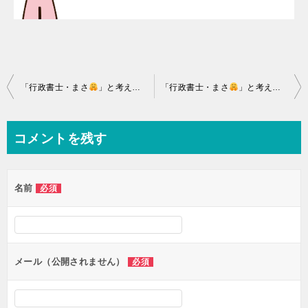
投
「行政書士・まさ
」と考える「建設業許可！⑫！なぜ……」、「建設業許可・防水工事と内装仕上工事」！
「行政書士・まさ
」と考える「建設業許可！⑭なぜ……」、「建設業許可・電気通信工事と造園工事」！
稿
ナ
コメントを残す
ビ
ゲ
名前
必須
ー
シ
ョ
ン
メール（公開されません）
必須