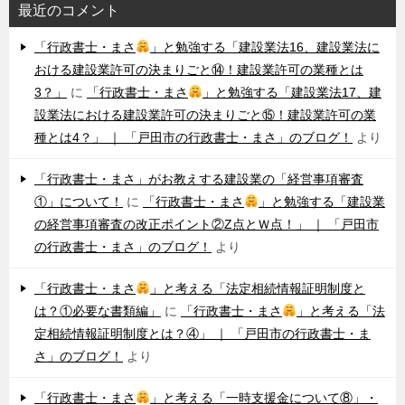
最近のコメント
「行政書士・まさ
」と勉強する「建設業法16、建設業法に
おける建設業許可の決まりごと⑭！建設業許可の業種とは
3？」
に
「行政書士・まさ
」と勉強する「建設業法17、建
設業法における建設業許可の決まりごと⑮！建設業許可の業
種とは4？」 ｜ 「戸田市の行政書士・まさ」のブログ！
より
「行政書士・まさ」がお教えする建設業の「経営事項審査
①」について！
に
「行政書士・まさ
」と勉強する「建設業
の経営事項審査の改正ポイント②Z点とＷ点！」 ｜ 「戸田市
の行政書士・まさ」のブログ！
より
「行政書士・まさ
」と考える「法定相続情報証明制度と
は？①必要な書類編」
に
「行政書士・まさ
」と考える「法
定相続情報証明制度とは？④」 ｜ 「戸田市の行政書士・ま
さ」のブログ！
より
「行政書士・まさ
」と考える「一時支援金について⑧」・