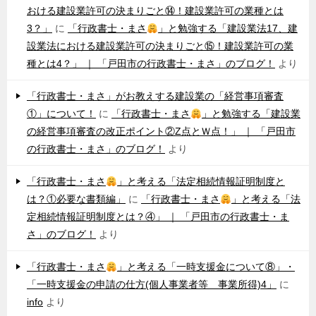
おける建設業許可の決まりごと⑭！建設業許可の業種とは
3？」
に
「行政書士・まさ
」と勉強する「建設業法17、建
設業法における建設業許可の決まりごと⑮！建設業許可の業
種とは4？」 ｜ 「戸田市の行政書士・まさ」のブログ！
より
「行政書士・まさ」がお教えする建設業の「経営事項審査
①」について！
に
「行政書士・まさ
」と勉強する「建設業
の経営事項審査の改正ポイント②Z点とＷ点！」 ｜ 「戸田市
の行政書士・まさ」のブログ！
より
「行政書士・まさ
」と考える「法定相続情報証明制度と
は？①必要な書類編」
に
「行政書士・まさ
」と考える「法
定相続情報証明制度とは？④」 ｜ 「戸田市の行政書士・ま
さ」のブログ！
より
「行政書士・まさ
」と考える「一時支援金について⑧」・
「一時支援金の申請の仕方(個人事業者等 事業所得)4」
に
info
より