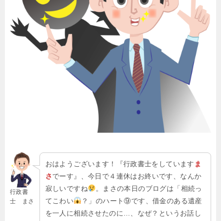
おはようございます！『行政書士をしています
ま
さ
でーす』、今日で４連休はお終いです、なんか
寂しいですね
。まさの本日のブログは「相続っ
行政書
てこわい
？」のハート⑨です、借金のある遺産
士 まさ
を一人に相続させたのに…、なぜ？というお話し