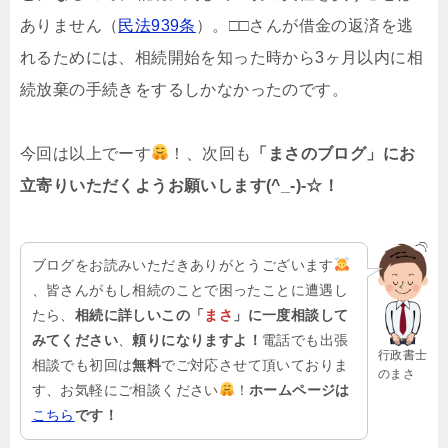
ありません（
民法939条
）。□□さんが借金の返済を逃
れるためには、相続開始を知った時から3ヶ月以内に相
続放棄の手続きをするしかなかったのです。
今回は以上でーす
！、次回も
「まさのブログ」にお
立寄りいただくようお願いします(^_-)-☆！
ブログをお読みいただきありがとうございます
、皆さんがもし相続のことで困ったことに遭遇し
たら、
相続に詳しいこの「
まさ
」に一度相談して
みてください
、
頼りになりますよ！
電話でも出張
行政書士
相談でも初回は
無料
でご対応させて頂いておりま
のまさ
す、お気軽にご相談ください
！
ホームページは
こちら
です！