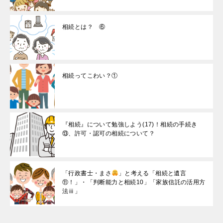
相続とは？ ⑥
相続ってこわい？①
『相続』について勉強しよう(17)！相続の手続き
⑬、許可・認可の相続について？
「行政書士・まさ
」と考える「相続と遺言
⑪！」・「判断能力と相続10」「家族信託の活用方
法ⅲ」