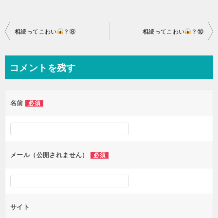
投
相続ってこわい
？⑧
相続ってこわい
？⑩
稿
ナ
コメントを残す
ビ
ゲ
名前
必須
ー
シ
ョ
ン
メール（公開されません）
必須
サイト