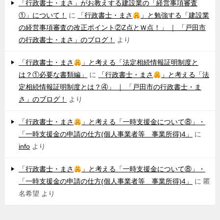
「行政書士・まさ」がお教えする建設業の「経営事項審査
①」について！
に
「行政書士・まさ
」と勉強する「建設業
の経営事項審査の改正ポイント②Z点とＷ点！」 ｜ 「戸田市
の行政書士・まさ」のブログ！
より
「行政書士・まさ
」と考える「法定相続情報証明制度と
は？①必要な書類編」
に
「行政書士・まさ
」と考える「法
定相続情報証明制度とは？④」 ｜ 「戸田市の行政書士・ま
さ」のブログ！
より
「行政書士・まさ
」と考える「一時支援金について⑧」・
「一時支援金の申請の仕方(個人事業者等 事業所得)4」
に
info
より
「行政書士・まさ
」と考える「一時支援金について⑧」・
「一時支援金の申請の仕方(個人事業者等 事業所得)4」
に
匿
名希望
より