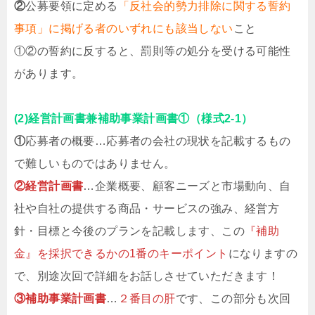
②
公募要領に定める
「反社会的勢力排除に関する誓約
事項」に掲げる者のいずれにも該当しない
こと
①②の誓約に反すると、罰則等の処分を受ける可能性
があります。
(2)経営計画書兼補助事業計画書①（様式2-1）
①
応募者の概要…応募者の会社の現状を記載するもの
で難しいものではありません。
②経営計画書
…企業概要、顧客ニーズと市場動向、自
社や自社の提供する商品・サービスの強み、経営方
針・目標と今後のプランを記載します、この
『補助
金』を採択できるかの1番のキーポイント
になりますの
で、別途次回で詳細をお話しさせていただきます！
③補助事業計画書
…
２番目の肝
です、この部分も次回