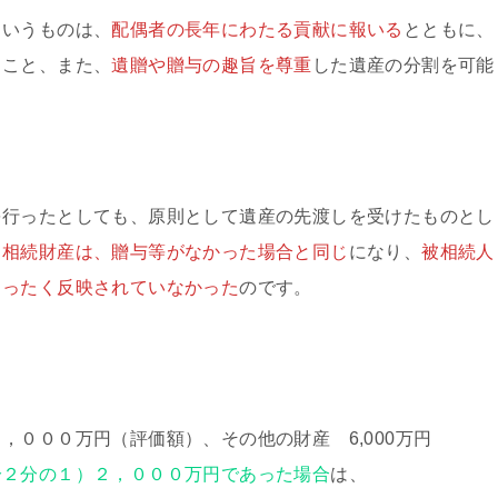
というものは、
配偶者の長年にわたる貢献に報いる
とともに、
ること、また、
遺贈や贈与の趣旨を尊重
した遺産の分割を可能
を行ったとしても、原則として遺産の先渡しを受けたものとし
る相続財産は、贈与等がなかった場合と同じ
になり、
被相続人
まったく反映されていなかった
のです。
）
，０００万円（評価額）、その他の財産 6,000万円
分２分の１）２，０００万円であった場合
は、