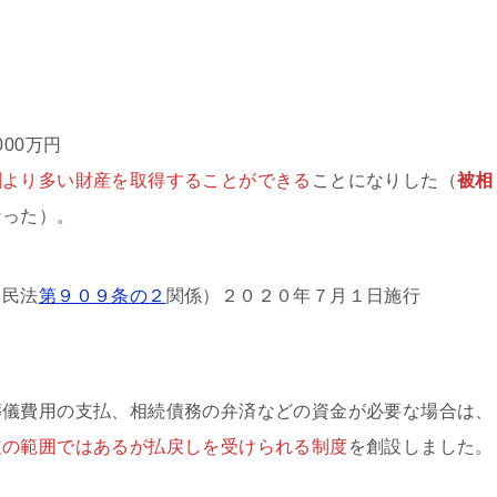
000万円
割より多い財産を取得することができる
ことになりした（
被相
なった）。
（民法
第９０９条の２
関係）２０２０年７月１日施行
葬儀費用の支払、相続債務の弁済などの資金が必要な場合は、
定の範囲ではあるが払戻しを受けられる制度
を創設しました。