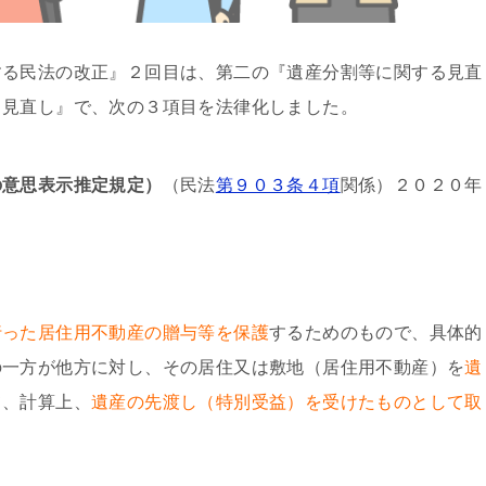
する民法の改正』２回目は、第二の『遺産分割等に関する見直
る見直し』で、次の３項目を法律化しました。
の意思表示推定規定）
（民法
第９０３条４項
関係）２０２０年
行った居住用不動産の贈与等を保護
するためのもので、具体的
の一方が他方に対し、その居住又は敷地（居住用不動産）を
遺
て、計算上、
遺産の先渡し（特別受益）を受けたものとして取