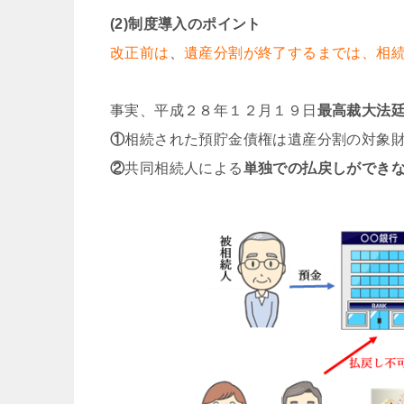
(2)制度導入のポイント
改正前は
、
遺産分割が終了するまでは、相
事実、平成２８年１２月１９日
最高裁大法
①
相続された預貯金債権は遺産分割の対象
②
共同相続人による
単独での払戻しができ