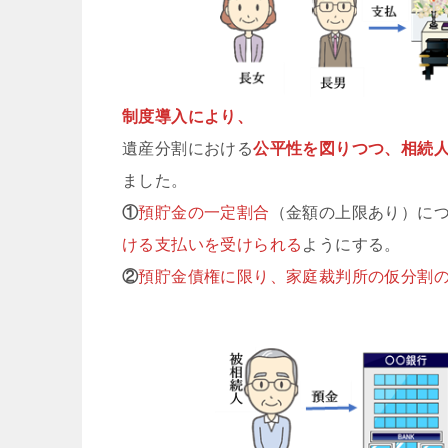
制度導入により、
遺産分割における
公平性を図りつつ、相続
ました。
①
預貯金の一定割合
（金額の上限あり）に
ける支払いを受けられる
ようにする。
②
預貯金債権に限り、家庭裁判所の仮分割