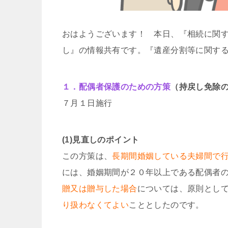
おはようございます！ 本日、『相続に関
し』の情報共有です。『遺産分割等に関す
１．配偶者保護のための方策
（持戻し免除
７月１日施行
(1)見直しのポイント
この方策は、
長期間婚姻している夫婦間で
には、婚姻期間が２０年以上である配偶者
贈又は贈与した場合
については、原則とし
り扱わなくてよい
こととしたのです。