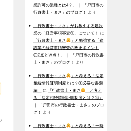
業許可の業種とは4？」 ｜ 「戸田市の
行政書士・まさ」のブログ！
より
「行政書士・まさ」がお教えする建設
業の「経営事項審査①」について！
に
「行政書士・まさ
」と勉強する「建
設業の経営事項審査の改正ポイント
②Z点とＷ点！」 ｜ 「戸田市の行政書
士・まさ」のブログ！
より
「行政書士・まさ
」と考える「法定
相続情報証明制度とは？①必要な書類
編」
に
「行政書士・まさ
」と考え
る「法定相続情報証明制度とは？④」
｜ 「戸田市の行政書士・まさ」のブロ
グ！
より
の
「行政書士・まさ
」と考える「一時