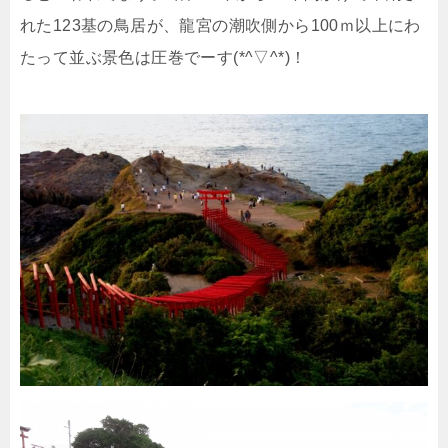
れた123基の鳥居が、龍宮の潮吹側から100ｍ以上にわ
たって並ぶ景色は圧巻でーす(*^▽^*)！