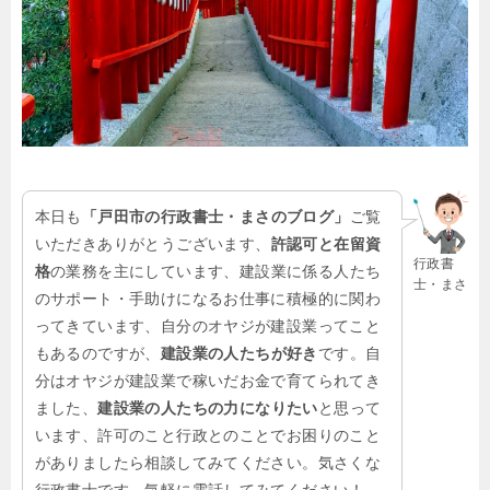
本日も
「戸田市の行政書士・まさのブログ」
ご覧
いただきありがとうございます、
許認可と在留資
行政書
格
の業務を主にしています、建設業に係る人たち
士・まさ
のサポート・手助けになるお仕事に積極的に関わ
ってきています、自分のオヤジが建設業ってこと
もあるのですが、
建設業の人たちが好き
です。自
分はオヤジが建設業で稼いだお金で育てられてき
ました、
建設業の人たちの力になりたい
と思って
います、許可のこと行政とのことでお困りのこと
がありましたら相談してみてください。気さくな
行政書士です、気軽に電話してみてください！