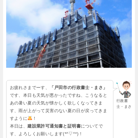
お疲れさまでーす、
「戸田市の行政書士・まさ」
です、本日も天気が悪かったですね、こうなると
行政書
あの暑い夏の天気が懐かしく欲しくなってきま
士・まさ
す、雨が上がって災害のない夏の日が戻ってきま
すように
！
本日は、
建設業許可通知書と証明書
についてで
す、よろしくお願いします(*^▽^*)！