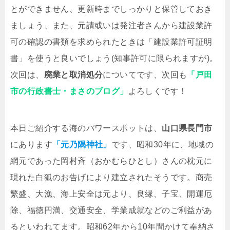
とができません、更新時までしっかりと保管しておき
ましょう、また、元請或いは発注者さんから建設業許
可の確認の書類を求められたときは「建設業許可証明
書」を使うと良いでしょう(知事許可に限られますが)。
次回は、
廃業と取消処分
についてです、次回も
「戸田
市の行政書士・まさのブログ」
よろしくです！
本日ご紹介する海のパワースポットは、
山口県長門市
にあります
「元乃隅神社」
です、昭和30年に、地域の
網元であった岡村斉（おかむらひとし）さんの枕元に
現れた白狐のお告げにより建立されたそうです。商売
繁盛、大漁、海上安全は元より、良縁、子宝、開運厄
除、福徳円満、交通安全、学業成就などのご利益があ
るといわれてます。昭和62年から10年間かけて奉納さ