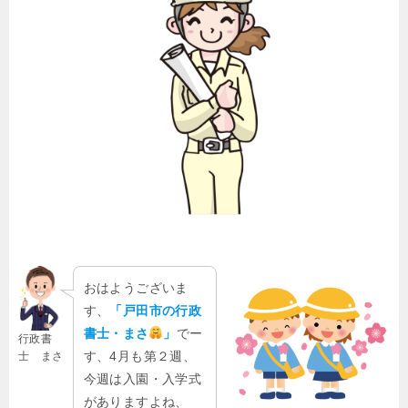
おはようございま
す、
「戸田市の行政
書士・まさ
」
でー
行政書
す、4月も第２週、
士 まさ
今週は入園・入学式
がありますよね、