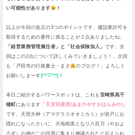
い可能性があります
！
以上が今回の改正の3つのポイントです、建設業許可を
取得するための要件に係ることが２点ありましたね、
「経営業務管理責任者」と「社会保険加入」
です、次
回はこの2点について詳しくみていきましょう！、次回
も「戸田市の行政書士・まさ
のブログ！」よろしく
お願いしまーす
(*^▽^*)！
本日ご紹介するパワースポットは、これも
宮崎県高千
穂町
にあります
「天安河原宮(あまのやすかはらみや)」
です、天照大神（アマテラスオオミカミ）が岩戸にお
隠れになったさいに、天地暗黒となり八百万（やおよ
ろず）の神がこの河原に集まり神議されたと伝えられ