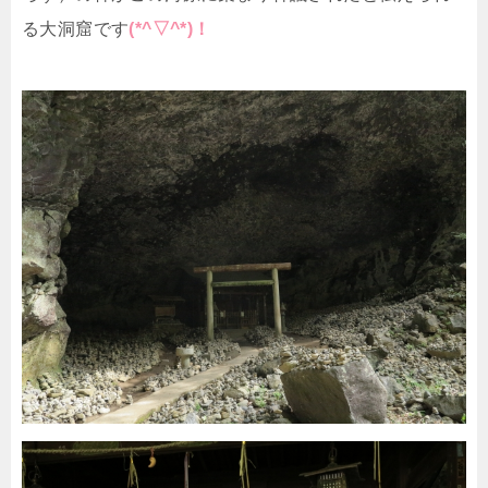
る大洞窟です
(*^▽^*)！