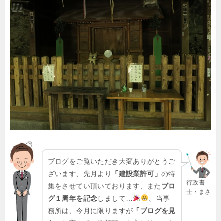
ブログをご覧いただき大変ありがとうご
ざいます、先月より
「建設業許可」
の特
行政書
集をさせてい頂いております、また
ブロ
士・まさ
グ１周年を記念
しまして…
、当事
務所は、今月に限りますが
「ブログを見