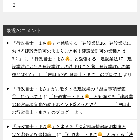
３
最近のコメント
「行政書士・まさ
」と勉強する「建設業法16、建設業法に
おける建設業許可の決まりごと⑭！建設業許可の業種とは
3？」
に
「行政書士・まさ
」と勉強する「建設業法17、建
設業法における建設業許可の決まりごと⑮！建設業許可の業
種とは4？」 ｜ 「戸田市の行政書士・まさ」のブログ！
より
「行政書士・まさ」がお教えする建設業の「経営事項審査
①」について！
に
「行政書士・まさ
」と勉強する「建設業
の経営事項審査の改正ポイント②Z点とＷ点！」 ｜ 「戸田市
の行政書士・まさ」のブログ！
より
「行政書士・まさ
」と考える「法定相続情報証明制度と
は？①必要な書類編」
に
「行政書士・まさ
」と考える「法