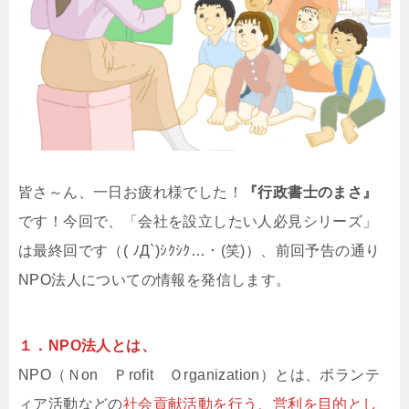
皆さ～ん、一日お疲れ様でした！
『行政書士のまさ』
です！今回で、「会社を設立したい人必見シリーズ」
は最終回です（( ﾉД`)ｼｸｼｸ…・(笑)）、前回予告の通り
NPO法人についての情報を発信します。
１．NPO法人とは、
NPO（Ｎon Ｐrofit Ｏrganization）とは、ボランテ
ィア活動などの
社会貢献活動を行う、営利を目的とし