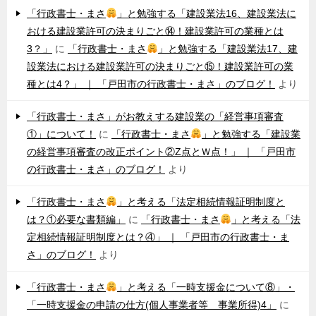
「行政書士・まさ
」と勉強する「建設業法16、建設業法に
おける建設業許可の決まりごと⑭！建設業許可の業種とは
3？」
に
「行政書士・まさ
」と勉強する「建設業法17、建
設業法における建設業許可の決まりごと⑮！建設業許可の業
種とは4？」 ｜ 「戸田市の行政書士・まさ」のブログ！
より
「行政書士・まさ」がお教えする建設業の「経営事項審査
①」について！
に
「行政書士・まさ
」と勉強する「建設業
の経営事項審査の改正ポイント②Z点とＷ点！」 ｜ 「戸田市
の行政書士・まさ」のブログ！
より
「行政書士・まさ
」と考える「法定相続情報証明制度と
は？①必要な書類編」
に
「行政書士・まさ
」と考える「法
定相続情報証明制度とは？④」 ｜ 「戸田市の行政書士・ま
さ」のブログ！
より
「行政書士・まさ
」と考える「一時支援金について⑧」・
「一時支援金の申請の仕方(個人事業者等 事業所得)4」
に