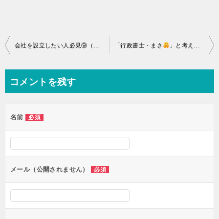
投
会社を設立したい人必見⑨（一般社団・財団法人）
「行政書士・まさ
」と考える「株式会社の設立① 株式会社設立の流れ・機関！」
稿
ナ
コメントを残す
ビ
ゲ
名前
必須
ー
シ
ョ
ン
メール（公開されません）
必須