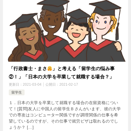
「行政書士・まさ
」と考える「留学生の悩み事
②！」「日本の大学を卒業して就職する場合？」
更新日：
2021-03-04
公開日：
2021-02-17
留学生
１．日本の大学を卒業して就職する場合の在留資格につい
て！[質問]友人に中国人の留学生Ｂさんがいます、彼の大学
での専攻はコンピューター関係ですが調理関係の仕事を希
望しているのですが、その仕事で就労ビザは取れるのでし
ょうか？ […]