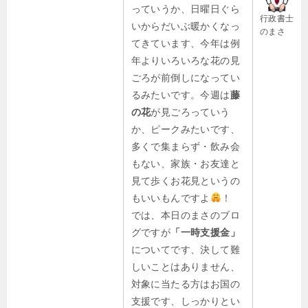
っていうか、日曜日ぐら
行政書士
いからだいぶ暖かくなっ
のまさ
てきています、今年は例
年よりいろいろな花の見
ごろが前倒しになってい
るみたいです。今週は
藤
の花
が見ごろっていう
か、ピークみたいです、
多くで集まらず・飲み会
もない、家族・お友達と
見て歩くお花見というの
もいいもんですよ
！
では、本日のまさのブロ
グですが
「一時支援金」
についてです、決して難
しいことはありません、
対象に当たる方はお国の
支援です、しっかりとい