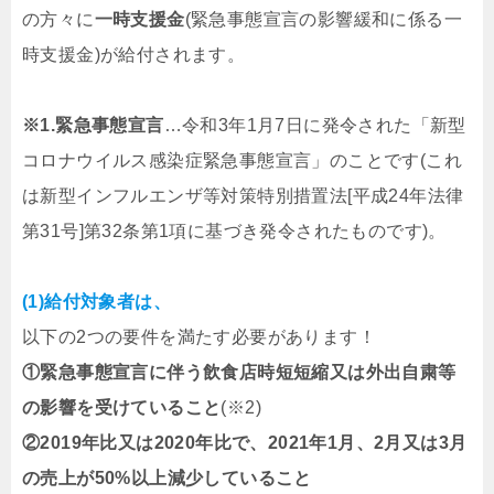
の方々に
一時支援金
(緊急事態宣言の影響緩和に係る一
時支援金)が給付されます。
※1.緊急事態宣言
…令和3年1月7日に発令された「新型
コロナウイルス感染症緊急事態宣言」のことです(これ
は新型インフルエンザ等対策特別措置法[平成24年法律
第31号]第32条第1項に基づき発令されたものです)。
(1)給付対象者は、
以下の2つの要件を満たす必要があります！
①緊急事態宣言に伴う飲食店時短短縮又は外出自粛等
の影響を受けていること
(※2)
②2019年比又は2020年比で、2021年1月、2月又は3月
の売上が50%以上減少していること