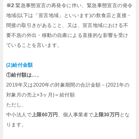
※2
.緊急事態宣言の再発令に伴い、緊急事態宣言の発令
地域(以下は「宣言地域」といいます)の飲食店と直接・
間接の取引きがあること、又は、宣言地域における不
要不急の外出・移動の自粛による直接的な影響を受け
ていることを言います。
(2)給付金額
①給付額は…、
2019年又は2020年の対象期間の合計金額－(2021年の
対象月の売上×3ヶ月)＝給付額
ただし、
中小法人で
上限60万円
、個人事業者で
上限30万円
とな
ります。