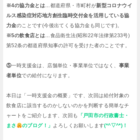
※4の協力金とは
…都道府県・市町村が
新型コロナウイ
ルス感染症対応地方創生臨時交付金を活用している協
力金
のことです(今後出てくる協力金も同じです)。
※5の飲食店とは
…食品衛生法(昭和22年法律第233号)
第52条の都道府県知事の許可を受けた者のことです。
⑤
一時支援金は、店舗単位・事業単位ではなく、
事業
者単位
での給付になります。
本日は「一時支援金の概要」です、次回は給付対象の
飲食店に該当するのかしないのかを判断する簡単なチ
ャートをご紹介します、次回も
「戸田市の行政書士・
まさ
のブログ！」
よろしくお願いします
(*^▽^*)！