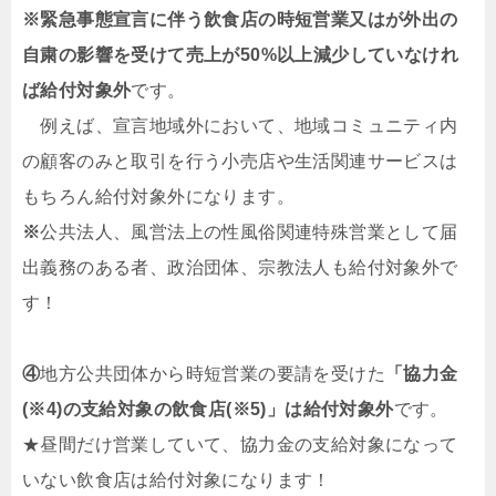
※緊急事態宣言に伴う飲食店の時短営業又はが外出の
自粛の影響を受けて売上が50%以上減少していなけれ
ば給付対象外
です。
例えば、宣言地域外において、地域コミュニティ内
の顧客のみと取引を行う小売店や生活関連サービスは
もちろん給付対象外になります。
※
公共法人、風営法上の性風俗関連特殊営業として届
出義務のある者、政治団体、宗教法人も給付対象外で
す！
④
地方公共団体から時短営業の要請を受けた
「協力金
(※4)の支給対象の飲食店(※5)」は給付対象外
です。
★昼間だけ営業していて、協力金の支給対象になって
いない飲食店は給付対象になります！